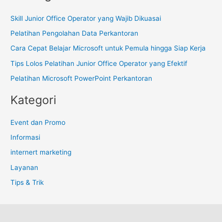
i
Skill Junior Office Operator yang Wajib Dikuasai
u
Pelatihan Pengolahan Data Perkantoran
n
t
Cara Cepat Belajar Microsoft untuk Pemula hingga Siap Kerja
u
Tips Lolos Pelatihan Junior Office Operator yang Efektif
k
Pelatihan Microsoft PowerPoint Perkantoran
:
Kategori
Event dan Promo
Informasi
internert marketing
Layanan
Tips & Trik