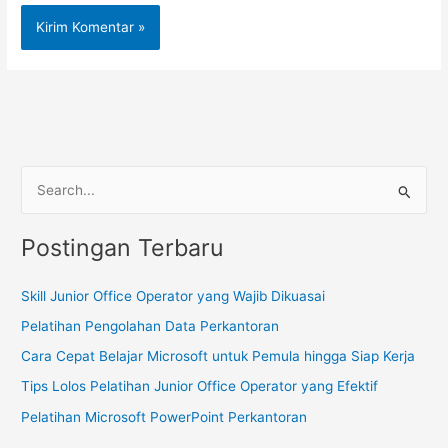
C
a
Postingan Terbaru
r
i
Skill Junior Office Operator yang Wajib Dikuasai
u
Pelatihan Pengolahan Data Perkantoran
n
t
Cara Cepat Belajar Microsoft untuk Pemula hingga Siap Kerja
u
Tips Lolos Pelatihan Junior Office Operator yang Efektif
k
Pelatihan Microsoft PowerPoint Perkantoran
: