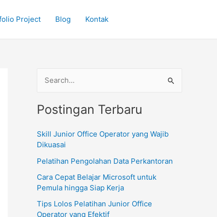
olio Project
Blog
Kontak
C
a
Postingan Terbaru
r
i
Skill Junior Office Operator yang Wajib
u
Dikuasai
n
Pelatihan Pengolahan Data Perkantoran
t
Cara Cepat Belajar Microsoft untuk
u
Pemula hingga Siap Kerja
k
Tips Lolos Pelatihan Junior Office
:
Operator yang Efektif