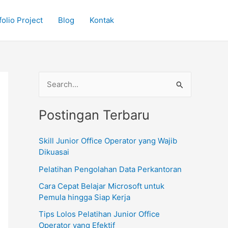
olio Project
Blog
Kontak
C
a
Postingan Terbaru
r
i
Skill Junior Office Operator yang Wajib
u
Dikuasai
n
Pelatihan Pengolahan Data Perkantoran
t
Cara Cepat Belajar Microsoft untuk
u
Pemula hingga Siap Kerja
k
Tips Lolos Pelatihan Junior Office
:
Operator yang Efektif