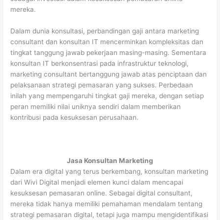
mereka.
Dalam dunia konsultasi, perbandingan gaji antara marketing
consultant dan konsultan IT mencerminkan kompleksitas dan
tingkat tanggung jawab pekerjaan masing-masing. Sementara
konsultan IT berkonsentrasi pada infrastruktur teknologi,
marketing consultant bertanggung jawab atas penciptaan dan
pelaksanaan strategi pemasaran yang sukses. Perbedaan
inilah yang mempengaruhi tingkat gaji mereka, dengan setiap
peran memiliki nilai uniknya sendiri dalam memberikan
kontribusi pada kesuksesan perusahaan.
Jasa Konsultan Marketing
Dalam era digital yang terus berkembang, konsultan marketing
dari Wivi Digital menjadi elemen kunci dalam mencapai
kesuksesan pemasaran online. Sebagai digital consultant,
mereka tidak hanya memiliki pemahaman mendalam tentang
strategi pemasaran digital, tetapi juga mampu mengidentifikasi