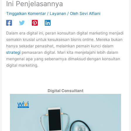
Ini Penjelasannya
Tinggalkan Komentar
/
Layanan
/ Oleh
Sevi Alfiani
Dalam era digital ini, peran konsultan digital marketing menjadi
semakin krusial untuk kesuksesan bisnis online. Mereka bukan
hanya sekadar penasihat, melainkan pemain kunci dalam
strategi
pemasaran digital. Mari kita menjelajahi lebih dalam
mengenai apa yang sebenarnya dimaksud dengan konsultan
digital marketing.
Digital Consultant