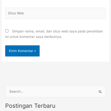
Situs
Web
Simpan nama, email, dan situs web saya pada peramban
ini untuk komentar saya berikutnya.
C
a
Postingan Terbaru
r