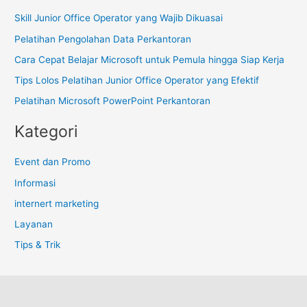
i
Skill Junior Office Operator yang Wajib Dikuasai
u
Pelatihan Pengolahan Data Perkantoran
n
t
Cara Cepat Belajar Microsoft untuk Pemula hingga Siap Kerja
u
Tips Lolos Pelatihan Junior Office Operator yang Efektif
k
Pelatihan Microsoft PowerPoint Perkantoran
:
Kategori
Event dan Promo
Informasi
internert marketing
Layanan
Tips & Trik