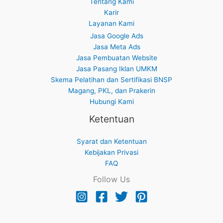
Tentang Kami
Karir
Layanan Kami
Jasa Google Ads
Jasa Meta Ads
Jasa Pembuatan Website
Jasa Pasang Iklan UMKM
Skema Pelatihan dan Sertifikasi BNSP
Magang, PKL, dan Prakerin
Hubungi Kami
Ketentuan
Syarat dan Ketentuan
Kebijakan Privasi
FAQ
Follow Us