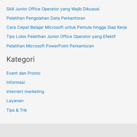
i
Skill Junior Office Operator yang Wajib Dikuasai
u
Pelatihan Pengolahan Data Perkantoran
n
t
Cara Cepat Belajar Microsoft untuk Pemula hingga Siap Kerja
u
Tips Lolos Pelatihan Junior Office Operator yang Efektif
k
Pelatihan Microsoft PowerPoint Perkantoran
:
Kategori
Event dan Promo
Informasi
internert marketing
Layanan
Tips & Trik