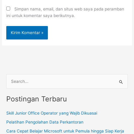
Simpan nama, email, dan situs web saya pada peramban
ini untuk komentar saya berikutnya.
C
a
Postingan Terbaru
r
i
Skill Junior Office Operator yang Wajib Dikuasai
u
Pelatihan Pengolahan Data Perkantoran
n
t
Cara Cepat Belajar Microsoft untuk Pemula hingga Siap Kerja