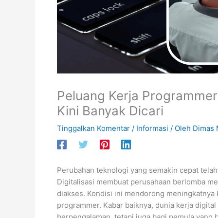
Peluang Kerja Programmer
Kini Banyak Dicari
Tinggalkan Komentar
/
Informasi
/ Oleh
Dimas 
Perubahan teknologi yang semakin cepat telah
Digitalisasi membuat perusahaan berlomba me
diakses. Kondisi ini mendorong meningkatnya 
programmer. Kabar baiknya, dunia kerja digita
berpengalaman, tetapi juga bagi pemula yang 