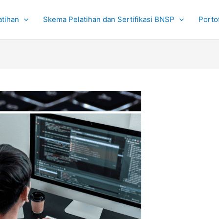
atihan
Skema Pelatihan dan Sertifikasi BNSP
Portof