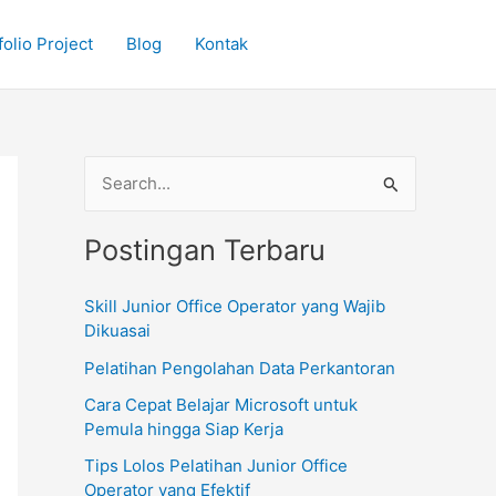
olio Project
Blog
Kontak
C
a
Postingan Terbaru
r
i
Skill Junior Office Operator yang Wajib
u
Dikuasai
n
Pelatihan Pengolahan Data Perkantoran
t
Cara Cepat Belajar Microsoft untuk
u
Pemula hingga Siap Kerja
k
Tips Lolos Pelatihan Junior Office
:
Operator yang Efektif