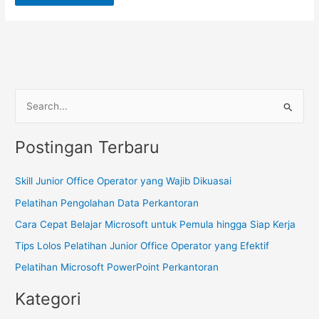
C
a
Postingan Terbaru
r
i
Skill Junior Office Operator yang Wajib Dikuasai
u
Pelatihan Pengolahan Data Perkantoran
n
t
Cara Cepat Belajar Microsoft untuk Pemula hingga Siap Kerja
u
Tips Lolos Pelatihan Junior Office Operator yang Efektif
k
Pelatihan Microsoft PowerPoint Perkantoran
:
Kategori