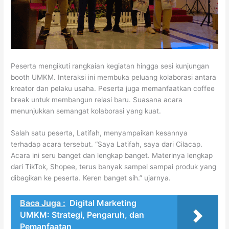
Peserta mengikuti rangkaian kegiatan hingga sesi kunjungan
booth UMKM. Interaksi ini membuka peluang kolaborasi antara
kreator dan pelaku usaha. Peserta juga memanfaatkan coffee
break untuk membangun relasi baru. Suasana acara
menunjukkan semangat kolaborasi yang kuat.
Salah satu peserta, Latifah, menyampaikan kesannya
terhadap acara tersebut. “Saya Latifah, saya dari Cilacap.
Acara ini seru banget dan lengkap banget. Materinya lengkap
dari TikTok, Shopee, terus banyak sampel sampai produk yang
dibagikan ke peserta. Keren banget sih.” ujarnya.
Baca Juga :
Digital Marketing
UMKM: Strategi, Pengaruh, dan
Pemanfaatan