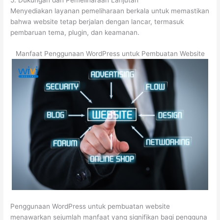
Menyediakan layanan pemeliharaan berkala untuk memastikan
bahwa website tetap berjalan dengan lancar, termasuk
pembaruan tema, plugin, dan keamanan.
Manfaat Penggunaan WordPress untuk Pembuatan Website
Penggunaan WordPress untuk pembuatan website
menawarkan sejumlah manfaat yang signifikan bagi pengguna