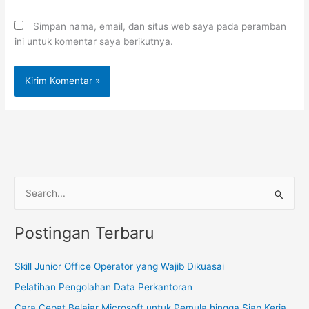
Simpan nama, email, dan situs web saya pada peramban
ini untuk komentar saya berikutnya.
C
a
Postingan Terbaru
r
i
Skill Junior Office Operator yang Wajib Dikuasai
u
Pelatihan Pengolahan Data Perkantoran
n
t
Cara Cepat Belajar Microsoft untuk Pemula hingga Siap Kerja