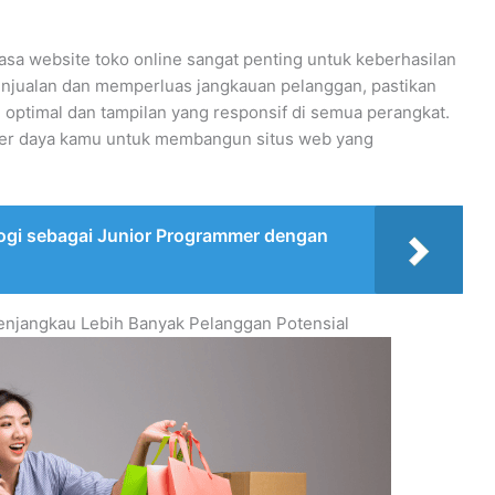
asa website toko online sangat penting untuk keberhasilan
penjualan dan memperluas jangkauan pelanggan, pastikan
 optimal dan tampilan yang responsif di semua perangkat.
mber daya kamu untuk membangun situs web yang
ogi sebagai Junior Programmer dengan
Menjangkau Lebih Banyak Pelanggan Potensial