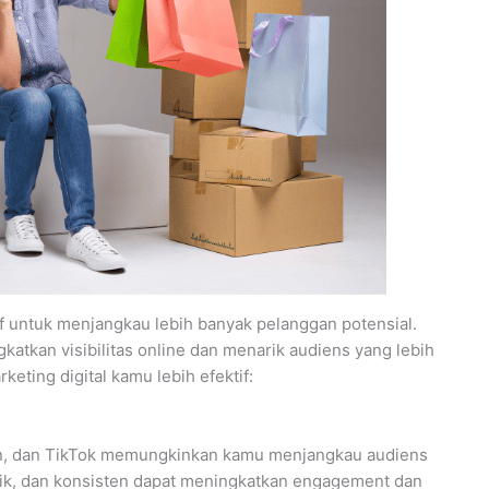
tif untuk menjangkau lebih banyak pelanggan potensial.
katkan visibilitas online dan menarik audiens yang lebih
eting digital kamu lebih efektif:
dIn, dan TikTok memungkinkan kamu menjangkau audiens
rik, dan konsisten dapat meningkatkan engagement dan