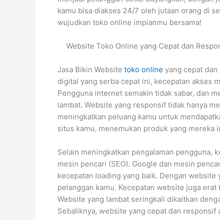
kamu bisa diakses 24/7 oleh jutaan orang di se
wujudkan toko online impianmu bersama!
Website Toko Online yang Cepat dan Respo
Jasa Bikin Website
toko online
yang cepat dan r
digital yang serba cepat ini, kecepatan akses
Pengguna internet semakin tidak sabar, dan 
lambat. Website yang responsif tidak hanya me
meningkatkan peluang kamu untuk mendapatka
situs kamu, menemukan produk yang mereka in
Selain meningkatkan pengalaman pengguna, ke
mesin pencari (SEO). Google dan mesin pencar
kecepatan loading yang baik. Dengan website 
pelanggan kamu. Kecepatan website juga erat 
Website yang lambat seringkali dikaitkan denga
Sebaliknya, website yang cepat dan responsif 