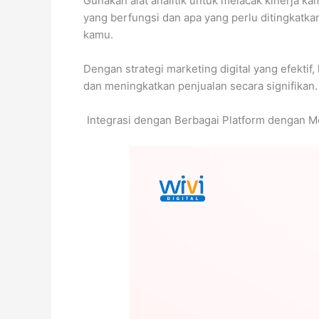
Gunakan alat analitik untuk melacak kinerja 
yang berfungsi dan apa yang perlu ditingkatk
kamu.
Dengan strategi marketing digital yang efekti
dan meningkatkan penjualan secara signifikan
Integrasi dengan Berbagai Platform dengan