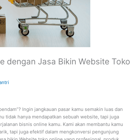
ne dengan Jasa Bikin Website Toko
antri
pendam”? Ingin jangkauan pasar kamu semakin luas dan
u tidak hanya mendapatkan sebuah website, tapi juga
erjalanan bisnis online kamu. Kami akan membantu kamu
ik, tapi juga efektif dalam mengkonversi pengunjung
sa bikin Website toko online yang profesional, produk