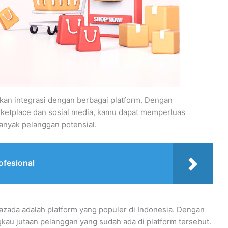
an integrasi dengan berbagai platform. Dengan
etplace dan sosial media, kamu dapat memperluas
anyak pelanggan potensial.
ofesional
azada adalah platform yang populer di Indonesia. Dengan
kau jutaan pelanggan yang sudah ada di platform tersebut.