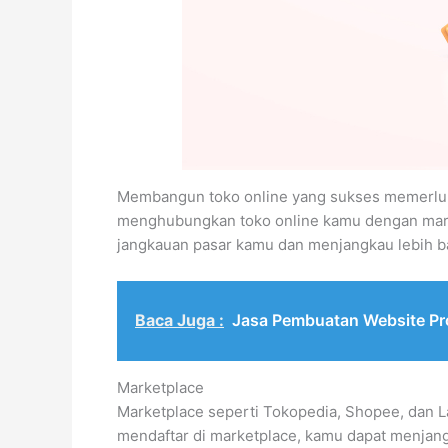
Membangun toko online yang sukses memerluk
menghubungkan toko online kamu dengan mark
jangkauan pasar kamu dan menjangkau lebih b
Baca Juga :
Jasa Pembuatan Website Pr
Marketplace
Marketplace seperti Tokopedia, Shopee, dan L
mendaftar di marketplace, kamu dapat menjang