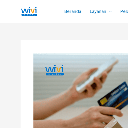
Lewati
ke
Beranda
Layanan
Pel
konten