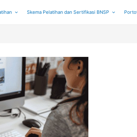
atihan
Skema Pelatihan dan Sertifikasi BNSP
Portof