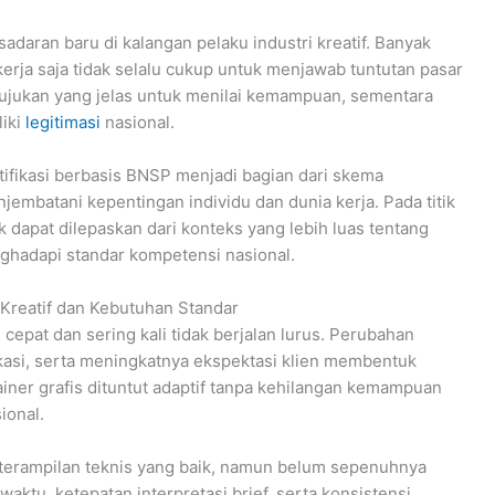
aran baru di kalangan pelaku industri kreatif. Banyak
rja saja tidak selalu cukup untuk menjawab tuntutan pasar
rujukan yang jelas untuk menilai kemampuan, sementara
iki
legitimasi
nasional.
rtifikasi berbasis BNSP menjadi bagian dari skema
embatani kepentingan individu dan dunia kerja. Pada titik
 dapat dilepaskan dari konteks yang lebih luas tentang
hadapi standar kompetensi nasional.
 Kreatif dan Kebutuhan Standar
cepat dan sering kali tidak berjalan lurus. Perubahan
kasi, serta meningkatnya ekspektasi klien membentuk
iner grafis dituntut adaptif tanpa kehilangan kemampuan
ional.
eterampilan teknis yang baik, namun belum sepenuhnya
aktu, ketepatan interpretasi brief, serta konsistensi