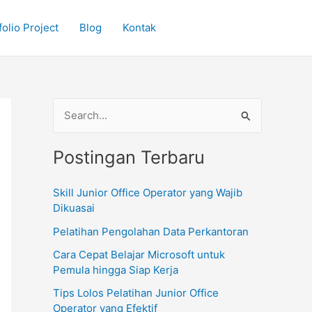
olio Project
Blog
Kontak
C
a
Postingan Terbaru
r
i
Skill Junior Office Operator yang Wajib
u
Dikuasai
n
Pelatihan Pengolahan Data Perkantoran
t
Cara Cepat Belajar Microsoft untuk
u
Pemula hingga Siap Kerja
k
Tips Lolos Pelatihan Junior Office
:
Operator yang Efektif