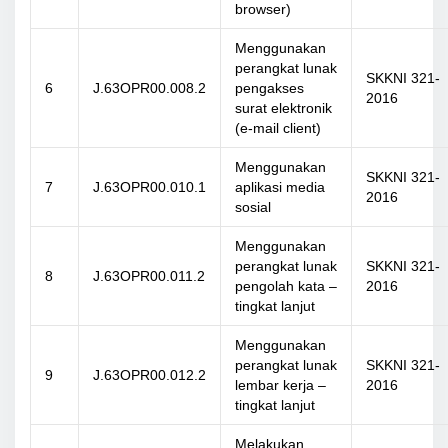
browser)
Menggunakan
perangkat lunak
SKKNI 321-
6
J.63OPR00.008.2
pengakses
2016
surat elektronik
(e-mail client)
Menggunakan
SKKNI 321-
7
J.63OPR00.010.1
aplikasi media
2016
sosial
Menggunakan
perangkat lunak
SKKNI 321-
8
J.63OPR00.011.2
pengolah kata –
2016
tingkat lanjut
Menggunakan
perangkat lunak
SKKNI 321-
9
J.63OPR00.012.2
lembar kerja –
2016
tingkat lanjut
Melakukan